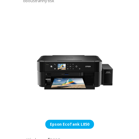
oboustranný tisk
Epson EcoTank L850