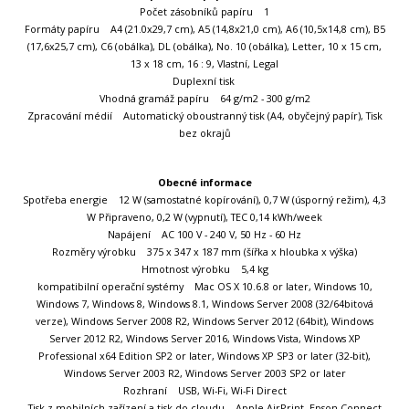
Počet zásobníků papíru 1
Formáty papíru A4 (21.0x29,7 cm), A5 (14,8x21,0 cm), A6 (10,5x14,8 cm), B5
(17,6x25,7 cm), C6 (obálka), DL (obálka), No. 10 (obálka), Letter, 10 x 15 cm,
13 x 18 cm, 16 : 9, Vlastní, Legal
Duplexní tisk
Vhodná gramáž papíru 64 g/m2 - 300 g/m2
Zpracování médií Automatický oboustranný tisk (A4, obyčejný papír), Tisk
bez okrajů
Obecné informace
Spotřeba energie 12 W (samostatné kopírování), 0,7 W (úsporný režim), 4,3
W Připraveno, 0,2 W (vypnutí), TEC 0,14 kWh/week
Napájení AC 100 V - 240 V, 50 Hz - 60 Hz
Rozměry výrobku 375 x 347 x 187 mm (šířka x hloubka x výška)
Hmotnost výrobku 5,4 kg
kompatibilní operační systémy Mac OS X 10.6.8 or later, Windows 10,
Windows 7, Windows 8, Windows 8.1, Windows Server 2008 (32/64bitová
verze), Windows Server 2008 R2, Windows Server 2012 (64bit), Windows
Server 2012 R2, Windows Server 2016, Windows Vista, Windows XP
Professional x64 Edition SP2 or later, Windows XP SP3 or later (32-bit),
Windows Server 2003 R2, Windows Server 2003 SP2 or later
Rozhraní USB, Wi-Fi, Wi-Fi Direct
Tisk z mobilních zařízení a tisk do cloudu Apple AirPrint, Epson Connect