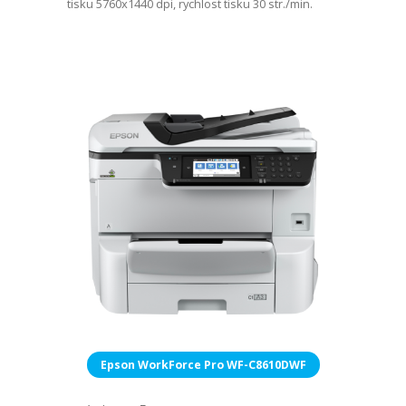
tisku 5760x1440 dpi, rychlost tisku 30 str./min.
Epson WorkForce Pro WF-C8610DWF