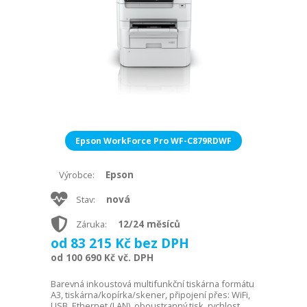
Epson WorkForce Pro WF-C879RDWF
Epson
Výrobce:
nová
Stav:
12/24 měsíců
Záruka:
od 83 215 Kč bez DPH
od 100 690 Kč vč. DPH
Barevná inkoustová multifunkční tiskárna formátu
A3, tiskárna/kopírka/skener, připojení přes: WiFi,
USB, Ethernet (LAN), oboustranný tisk, rychlost