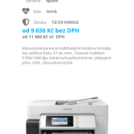
Epson
Výrobce:
nová
Stav:
12/24 měsíců
Záruka:
od 9 636 Kč bez DPH
od 11 660 Kč vč. DPH
Inkoustová barevná multifunkční tiskárna formátu
A4, rychlost tisku 37 str./min., Tiskové rozlišení
5760x1440 dpi, tiskárna/kopírka/skener, připojení
přes: USB,, oboustranný tisk