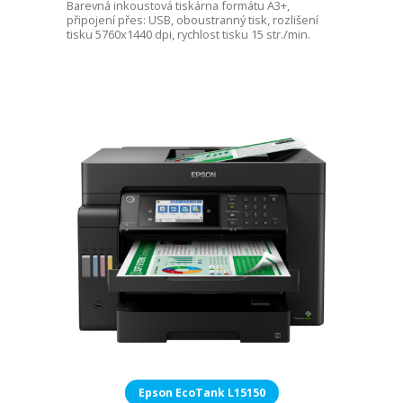
Barevná inkoustová tiskárna formátu A3+,
připojení přes: USB, oboustranný tisk, rozlišení
tisku 5760x1440 dpi, rychlost tisku 15 str./min.
Epson EcoTank L15150