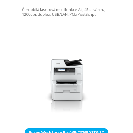
Černobílá laserová multifunkce A4, 45 str./min.,
1200dpi, duplex, USB/LAN, PCL/PostScript
Epson WorkForce Pro WF-C879RD3TWFC