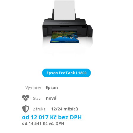
Epson EcoTank L1800
Epson
Výrobce:
nová
Stav:
12/24 měsíců
Záruka:
od 12 017 Kč bez DPH
od 14 541 Kč vč. DPH