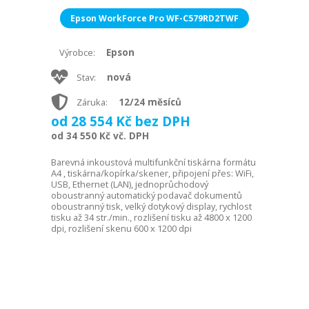
Epson WorkForce Pro WF-C579RD2TWF
Epson
Výrobce:
nová
Stav:
12/24 měsíců
Záruka:
od 28 554 Kč bez DPH
od 34 550 Kč vč. DPH
Barevná inkoustová multifunkční tiskárna formátu
A4 , tiskárna/kopírka/skener, připojení přes: WiFi,
USB, Ethernet (LAN), jednoprůchodový
oboustranný automatický podavač dokumentů
oboustranný tisk, velký dotykový display, rychlost
tisku až 34 str./min., rozlišení tisku až 4800 x 1200
dpi, rozlišení skenu 600 x 1200 dpi