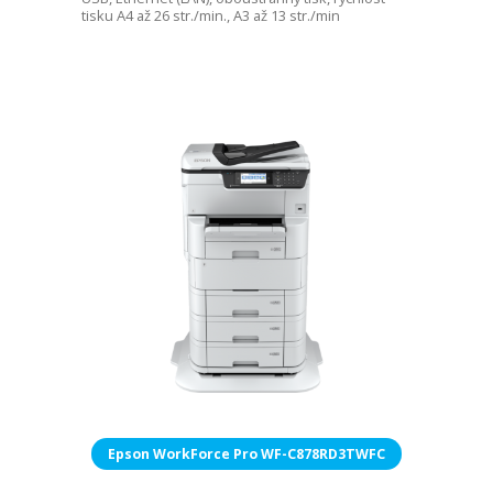
tisku A4 až 26 str./min., A3 až 13 str./min
Epson WorkForce Pro WF-C878RD3TWFC