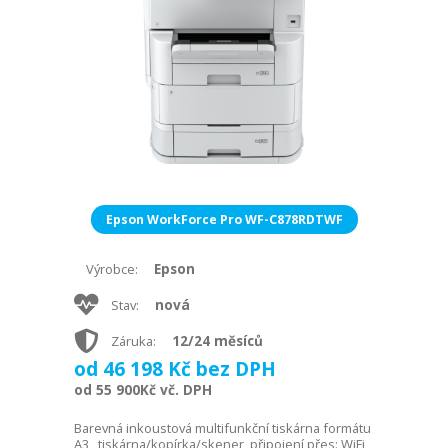
Epson WorkForce Pro WF-C878RDTWF
Epson
Výrobce:
nová
Stav:
12/24 měsíců
Záruka:
od 46 198 Kč bez DPH
od 55 900Kč vč. DPH
Barevná inkoustová multifunkční tiskárna formátu
A3 , tiskárna/kopírka/skener, připojení přes: WiFi,