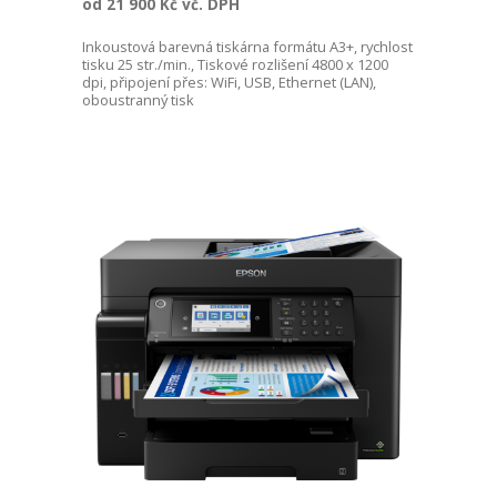
od 21 900 Kč vč. DPH
Inkoustová barevná tiskárna formátu A3+, rychlost
tisku 25 str./min., Tiskové rozlišení 4800 x 1200
dpi, připojení přes: WiFi, USB, Ethernet (LAN),
oboustranný tisk