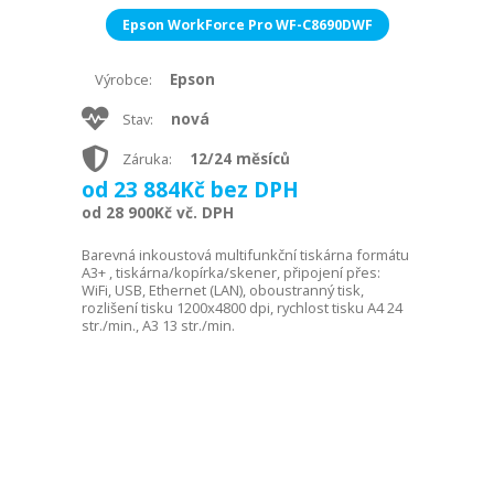
Epson WorkForce Pro WF-C8690DWF
Epson
Výrobce:
nová
Stav:
12/24 měsíců
Záruka:
od 23 884Kč bez DPH
od 28 900Kč vč. DPH
Barevná inkoustová multifunkční tiskárna formátu
A3+ , tiskárna/kopírka/skener, připojení přes:
WiFi, USB, Ethernet (LAN), oboustranný tisk,
rozlišení tisku 1200x4800 dpi, rychlost tisku A4 24
str./min., A3 13 str./min.