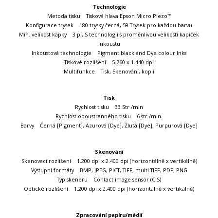
Technologie
Metoda tisku Tisková hlava Epson Micro Piezo™
Konfigurace trysek 180 trysky černá, 59 Trysek pro každou barvu
Min. velikost kapky 3 pl, S technologií s proměnlivou velikostí kapiček
inkoustu
Inkoustová technologie Pigment black and Dye colour Inks
Tiskové rozlišení 5.760 x 1.440 dpi
Multifunkce Tisk, Skenování, kopií
Tisk
Rychlost tisku 33 Str./min
Rychlost oboustranného tisku 6 str./min.
Barvy Černá [Pigment], Azurová [Dye], Žlutá [Dye], Purpurová [Dye]
Skenování
Skenovací rozlišení 1.200 dpi x 2.400 dpi (horizontálně x vertikálně)
Výstupní formáty BMP, JPEG, PICT, TIFF, multi-TIFF, PDF, PNG
Typ skeneru Contact image sensor (CIS)
Optické rozlišení 1.200 dpi x 2.400 dpi (horizontálně x vertikálně)
Zpracování papíru/médií