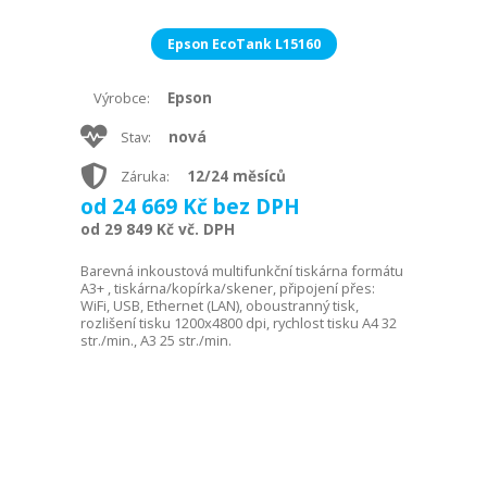
Epson EcoTank L15160
Epson
Výrobce:
nová
Stav:
12/24 měsíců
Záruka:
od 24 669 Kč bez DPH
od 29 849 Kč vč. DPH
Barevná inkoustová multifunkční tiskárna formátu
A3+ , tiskárna/kopírka/skener, připojení přes:
WiFi, USB, Ethernet (LAN), oboustranný tisk,
rozlišení tisku 1200x4800 dpi, rychlost tisku A4 32
str./min., A3 25 str./min.