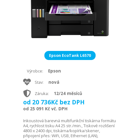
Epson EcoTank L6570
Epson
Výrobce:
nová
Stav:
12/24 měsíců
Záruka:
od 20 736Kč bez DPH
od 25 091 Kč vč. DPH
Inkoustová barevná multifunkční tiskárna formátu
A4, rychlost tisku A4 25 str./min., Tiskové rozlišení
4800 x 2400 dpi, tiskárna/kopírka/skener,
připojení přes: WiFi, USB, Ethernet (LAN),