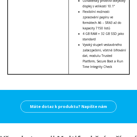
Uživatelsky přívětiví dotykový
displej s velikostí 10.1“
Flexibilní možnosti
zpracování papíru ve
formátech A6 – SRA3 až do
kapacity 7150 listů
4 GB RAM + 32 GB SSD jako
standard
Vysoký stupeň vestavěného
zabezpečení, včetně šifrování
dat, modulu Trusted
Platform, Secure Boot a Run
Time Integrity Check
Máte dotaz k produktu? Napište nám