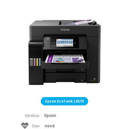
Epson EcoTank L6570
Epson
Výrobce:
nová
Stav: