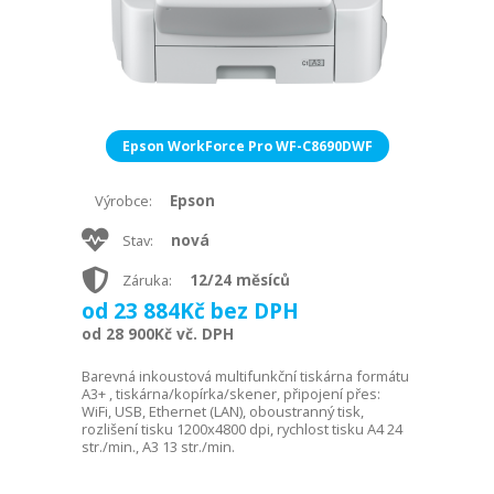
Epson WorkForce Pro WF-C8690DWF
Epson
Výrobce:
nová
Stav:
12/24 měsíců
Záruka:
od 23 884Kč bez DPH
od 28 900Kč vč. DPH
Barevná inkoustová multifunkční tiskárna formátu
A3+ , tiskárna/kopírka/skener, připojení přes:
WiFi, USB, Ethernet (LAN), oboustranný tisk,
rozlišení tisku 1200x4800 dpi, rychlost tisku A4 24
str./min., A3 13 str./min.