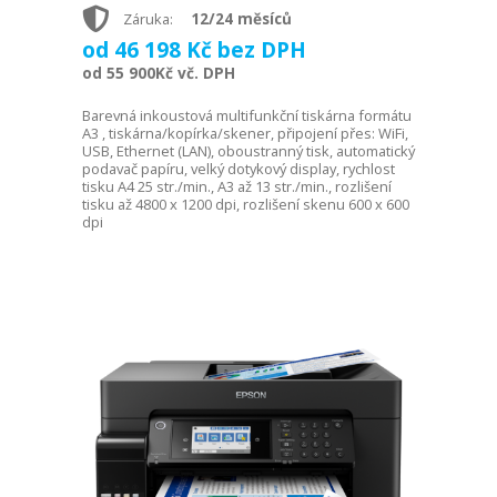
12/24 měsíců
Záruka:
od 46 198 Kč bez DPH
od 55 900Kč vč. DPH
Barevná inkoustová multifunkční tiskárna formátu
A3 , tiskárna/kopírka/skener, připojení přes: WiFi,
USB, Ethernet (LAN), oboustranný tisk, automatický
podavač papíru, velký dotykový display, rychlost
tisku A4 25 str./min., A3 až 13 str./min., rozlišení
tisku až 4800 x 1200 dpi, rozlišení skenu 600 x 600
dpi