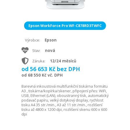
Epson WorkForce Pro WF-C878RD3TWFC
Epson
Výrobce:
nová
Stav:
12/24 měsíců
Záruka:
od 56 653 Kč bez DPH
od 68 550 Kč vč. DPH
Barevná inkoustová multifunkční tiskárna formátu
A3 , tiskárna/kopírka/skener, připojení přes: WiFi,
USB, Ethernet (LAN), oboustranný tisk, automatický
podavač papíru, velký dotykový display, rychlost
tisku A4 35 str./min., A3 až 11 str./min., rozlišení
tisku až 4800 x 1200 dpi, rozlišení skenu 600 x 600
dpi