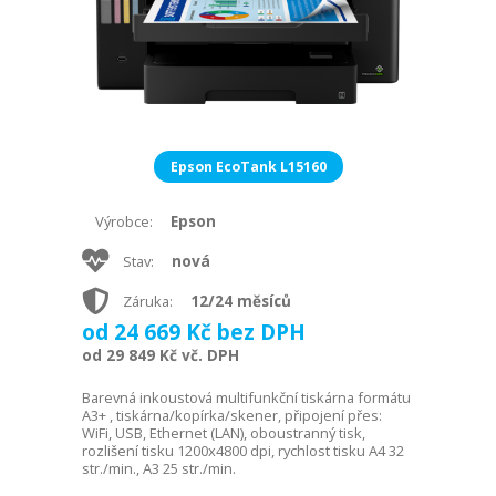
Epson EcoTank L15160
Epson
Výrobce:
nová
Stav:
12/24 měsíců
Záruka:
od 24 669 Kč bez DPH
od 29 849 Kč vč. DPH
Barevná inkoustová multifunkční tiskárna formátu
A3+ , tiskárna/kopírka/skener, připojení přes:
WiFi, USB, Ethernet (LAN), oboustranný tisk,
rozlišení tisku 1200x4800 dpi, rychlost tisku A4 32
str./min., A3 25 str./min.