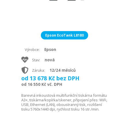
Epson EcoTank L8180
Epson
Výrobce:
nová
Stav:
12/24 měsíců
Záruka:
od 13 678 Kč bez DPH
od 16 550 Kč vč. DPH
Barevná inkoustová multifunkční tiskárna formátu
A3+, tiskárna/kopírka/skener, připojení přes: WiFi,
USB, Ethernet (LAN), oboustranný tisk, rozlišení
tisku 5760x1440 dpi, rychlost tisku 16 str./min.