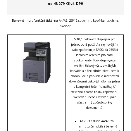
od 48 279 Kč vč. DPH
Barevná multifunkční tiskárna A4/A3, 25/12 str./min., kopírka, tiskárna,
skener
S 10,1 palcovým displejem pro
jednoduché použití a nejnovějším
zabezpečením je TASKalfa 2553ci
ideálním řešením pro práci
s dokumenty. Poskytuje vysoce
kvalitní tiskový výstup v živých
barvách a s flexibilním přístupem k
manipulaci s papírem a možnostmi
dokončování tiskových úloh se jedná
o kompletní řešení umožňující
efektivní způsob tisku, kopírování,
skenování nebo i faxování jako
všestranný způsob správy
dokumentů.
Až 25/12 stran A4/A3 za
minutu černobíle i barevně