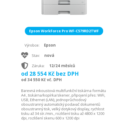
Epson WorkForce Pro WF-C579RD2TWF
Epson
Výrobce:
nová
Stav:
12/24 měsíců
Záruka:
od 28 554 Kč bez DPH
od 34 550 Kč vč. DPH
Barevná inkoustová multifunkční tiskárna formátu
A4 , tiskárna/kopírka/skener, připojení přes: WiFi,
USB, Ethernet (LAN), jednoprůchodový
oboustranný automatický podavač dokumentů
oboustranný tisk, velký dotykový display, rychlost
tisku až 34 str./min., rozlišení tisku až 4800 x 1200
dpi, rozlišení skenu 600 x 1200 dpi