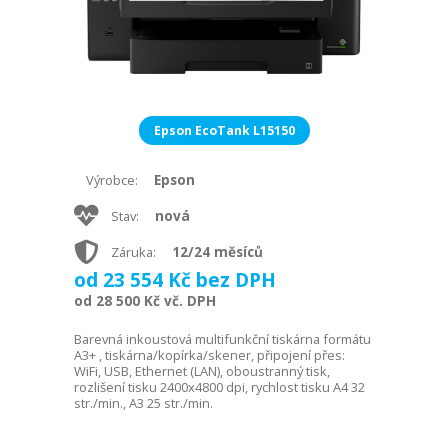
Epson EcoTank L15150
Epson
Výrobce:
nová
Stav:
12/24 měsíců
Záruka:
od 23 554 Kč bez DPH
od 28 500 Kč vč. DPH
Barevná inkoustová multifunkční tiskárna formátu
A3+ , tiskárna/kopírka/skener, připojení přes:
WiFi, USB, Ethernet (LAN), oboustranný tisk,
rozlišení tisku 2400x4800 dpi, rychlost tisku A4 32
str./min., A3 25 str./min.